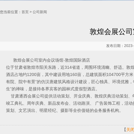
您当前位置：
首页
>
公司新闻
敦煌会展公司
发布日期：2023-1
敦煌会展公司室内会议场馆-敦煌国际酒店
位于甘肃省敦煌市阳关东路，近314省道，周围环境清幽、舒适。敦
酒店占地约1200亩，其中建设用地160亩，总建筑面积104700平方
有院、院中有景”的仿汉唐建筑风格设计建设，匠心独具、环境优雅，特
生”的禅味，是接待各界宾客的园林式度假型酒店。
甘肃逐西会展公司提供活动策划、开业庆典、敦煌庆典活动策划、年
竣工典礼、周年庆典、新品发布会、活动路演、 广告装饰工程，活
策划、文艺演出、明星经纪、摄影等全价值链的会务服务机构。
【
关