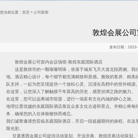
您当前位置：
首页
>
公司新闻
敦煌会展公司
发布日期：2023-1
敦煌会展公司室内会议场馆-敦煌东庭国际酒店
这是敦煌市的一颗璀璨明珠，坐落于城东飞天大道北段西侧。我们
地。酒店精心设计，每个细节都充满精致和质感。雅致的客房、精美
队支持，一起为您呈现提供一个放松心灵、沉浸在高档中的世外桃源
在这里，让您深入了解触摸千年莫高的历史，感受丝绸之路的魅力。
在这里，您可以远离城市喧嚣，进行一场富有文化内涵的静心之旅。
地理位置优越的东庭国际酒店靠近众多文化古迹和景点。并精心将每
务，确保您的入住体验愉快而难忘。
我们诚挚邀请您莅临东庭国际酒店，开启一段超越期待的旅程。在这
限光彩。
甘肃逐西会展公司提供活动策划、开业庆典、敦煌庆典活动策划、